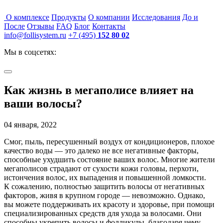
О комплексе
Продукты
О компании
Исследования
До и
После
Отзывы
FAQ
Блог
Контакты
info@follisystem.ru
+7 (495)
152 80 02
Мы в соцсетях:
Как жизнь в мегаполисе влияет на
ваши волосы?
04 января, 2022
Смог, пыль, пересушенный воздух от кондиционеров, плохое
качество воды — это далеко не все негативные факторы,
способные ухудшить состояние ваших волос. Многие жители
мегаполисов страдают от сухости кожи головы, перхоти,
истончения волос, их выпадения и повышенной ломкости.
К сожалению, полностью защитить волосы от негативных
факторов, живя в крупном городе — невозможно. Однако,
вы можете поддерживать их красоту и здоровье, при помощи
специализированных средств для ухода за волосами. Они
способны укрепить волосы и фолликулы, благодаря чему