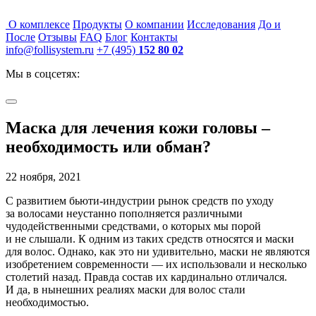
О комплексе
Продукты
О компании
Исследования
До и
После
Отзывы
FAQ
Блог
Контакты
info@follisystem.ru
+7 (495)
152 80 02
Мы в соцсетях:
Маска для лечения кожи головы –
необходимость или обман?
22 ноября, 2021
С развитием
бьюти-индустрии
рынок средств по уходу
за волосами неустанно пополняется различными
чудодейственными средствами, о которых мы порой
и не слышали. К одним из таких средств относятся и маски
для волос. Однако, как это ни удивительно, маски не являются
изобретением современности — их использовали и несколько
столетий назад. Правда состав их кардинально отличался.
И да, в нынешних реалиях маски для волос стали
необходимостью.