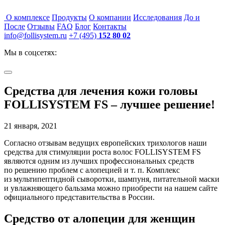
О комплексе
Продукты
О компании
Исследования
До и
После
Отзывы
FAQ
Блог
Контакты
info@follisystem.ru
+7 (495)
152 80 02
Мы в соцсетях:
Средства для лечения кожи головы
FOLLISYSTEM FS – лучшее решение!
21 января, 2021
Согласно отзывам ведущих европейских трихологов наши
средства для стимуляции роста волос FOLLISYSTEM FS
являются одним из лучших профессиональных средств
по решению проблем с алопецией
и т. п.
Комплекс
из мультипептидной сыворотки, шампуня, питательной маски
и увлажняющего бальзама можно приобрести на нашем сайте
официального представительства в России.
Средство от алопеции для женщин