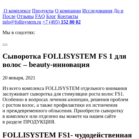
О комплексе
Продукты
О компании
Исследования
До и
После
Отзывы
FAQ
Блог
Контакты
info@follisystem.ru
+7 (495)
152 80 02
Мы в соцсетях:
Сыворотка FOLLISYSTEM FS 1 для
волос – beauty-инновация
20 января, 2021
Из всего комплекса FOLLISYSTEM отдельного внимания
заслуживает сыворотка для стимуляции роста волос FS1.
Особенно в вопросах лечения алопеции, решения проблем
с ростом волос, а также профилактики их истончения
и преждевременного облысения. Приобрести сыворотку
в комплексе или отделено вы можете на нашем сайте
в разделе ПРОДУКЦИЯ.
FOLLISYSTEM FS1- чудодейственная