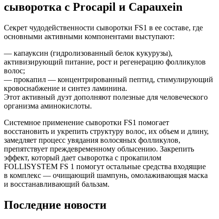
сыворотка с Procapil и Capauxein
Секрет чудодейственности сыворотки FS1 в ее составе, где
основными активными компонентами выступают:
— капауксин (гидролизованный белок кукурузы),
активизирующий питание, рост и регенерацию фолликулов
волос;
— прокапил — концентрированный пептид, стимулирующий
кровоснабжение и синтез ламинина.
Этот активный дуэт дополняют полезные для человеческого
организма аминокислоты.
Системное применение сыворотки FS1 помогает
восстановить и укрепить структуру волос, их объем и длину,
замедляет процесс увядания волосяных фолликулов,
препятствует преждевременному облысению. Закрепить
эффект, который дает сыворотка с прокапилом
FOLLISYSTEM FS 1 помогут остальные средства входящие
в комплекс — очищающий шампунь, омолаживающая маска
и восстанавливающий бальзам.
Последние
новости