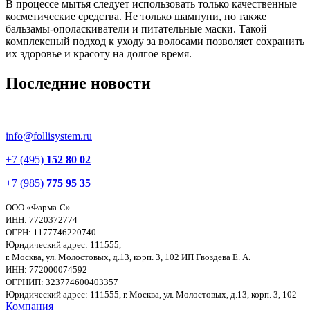
В процессе мытья следует использовать только качественные
косметические средства. Не только шампуни, но также
бальзамы-ополаскиватели
и питательные маски. Такой
комплексный подход к уходу за волосами позволяет сохранить
их здоровье и красоту на долгое время.
Последние
новости
info@follisystem.ru
+7 (495)
152 80 02
+7 (985)
775 95 35
ООО «Фарма-С»
ИНН: 7720372774
ОГРН: 1177746220740
Юридический адрес: 111555,
г. Москва, ул. Молостовых, д.13, корп. 3, 102
ИП Гвоздева Е. А.
ИНН: 772000074592
ОГРНИП: 323774600403357
Юридический адрес: 111555, г. Москва, ул. Молостовых, д.13, корп. 3, 102
Компания