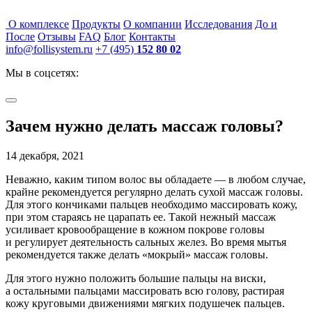
О комплексе
Продукты
О компании
Исследования
До и
После
Отзывы
FAQ
Блог
Контакты
info@follisystem.ru
+7 (495)
152 80 02
Мы в соцсетях:
Зачем нужно делать массаж головы?
14 декабря, 2021
Неважно, каким типом волос вы обладаете — в любом случае,
крайне рекомендуется регулярно делать сухой массаж головы.
Для этого кончиками пальцев необходимо массировать кожу,
при этом стараясь не царапать ее. Такой нежный массаж
усиливает кровообращение в кожном покрове головы
и регулирует деятельность сальных желез. Во время мытья
рекомендуется также делать «мокрый» массаж головы.
Для этого нужно положить большие пальцы на виски,
а остальными пальцами массировать всю голову, растирая
кожу круговыми движениями мягких подушечек пальцев.